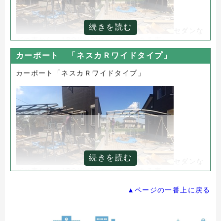
続きを読む
セダンな
どの車から、1BOXやRVなど車高のある車へ
将来を見越してカーポートは余裕の柱の高さを選ぶ方
カーポート 「ネスカＲワイドタイプ」
が
増えています。
カーポート「ネスカＲワイドタイプ」
そこでネスカは、従来H18だった標準柱の高さをH22
に設定。
さらに、ロング柱、H28柱もご用意しています。
カーポートはクルマを日差しや風雨から守るという役
割はもちろん、
建物に調和して表情を加えてくれます。
残念ながら、完成写真がないので、最後はイメージ写
続きを読む
真です。
セダンな
どの車から、1BOXやRVなど車高のある車へ
将来を見越してカーポートは余裕の柱の高さを選ぶ方
が
▲ページの一番上に戻る
増えています。
そこでネスカは、従来H18だった標準柱の高さをH22